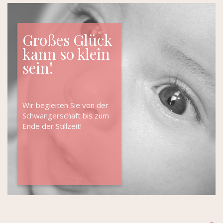
Großes Glück
kann so klein
sein!
Wir begleiten Sie von der
Schwangerschaft bis zum
Ende der Stillzeit!