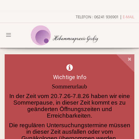
TELEFON : 06241 936901 |
E-MAIL
Toggle
navigation
Cl
×
Wichtige Info
Sommerurlaub
In der Zeit vom 20.7.26-7.8.26 haben wir eine
Sommerpause, in dieser Zeit kommt es zu
geänderten Öffnungszeiten und
Erreichbarkeiten.
Die regulären Untersuchungstermine müssen
in dieser Zeit ausfallen oder vom
Gynäkologen übernommen werden.